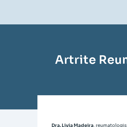
Artrite Reu
Dra. Livia Madeira
, reumatologi