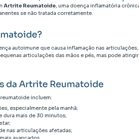
om
Artrite Reumatoide
, uma doença inflamatória crônica
nentes se não tratada corretamente.
eumatoide?
nça autoimune que causa inflamação nas articulações, 
 pequenas articulações das mãos e pés, mas pode atingi
s da Artrite Reumatoide
e reumatoide incluem:
ões, especialmente pela manhã;
e dura mais de 30 minutos;
star;
e nas articulações afetadas;
mais avançados.