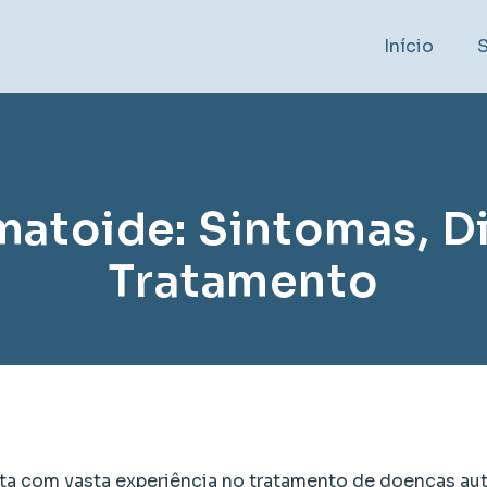
Início
matoide: Sintomas, D
Tratamento
sta com vasta experiência no tratamento de doenças a